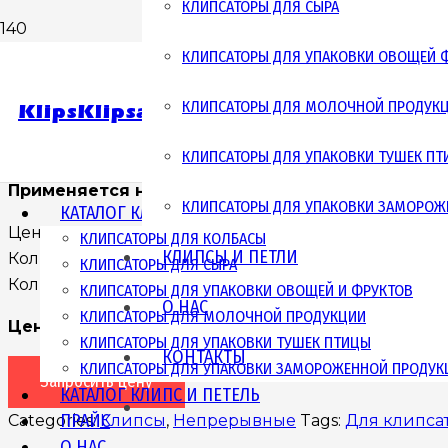
КЛИПСАТОРЫ ДЛЯ СЫРА
+7
КЛИПСАТОРЫ ДЛЯ УПАКОВКИ ОВОЩЕЙ 
Home
/
Непрерывные
/ Клипсы 18-12/5*2,2
Поиск
товаров
КЛИПСАТОРЫ ДЛЯ МОЛОЧНОЙ ПРОДУК
KlipsKlipsator
КЛИПСЫ 18-12/5*2,2
С 8:
КЛИПСАТОРЫ ДЛЯ УПАКОВКИ ТУШЕК П
Применяется на:
Клипсатор
КЛИПСАТОРЫ ДЛЯ УПАКОВКИ ЗАМОРОЖ
КАТАЛОГ КЛИПСАТОРОВ
Цена указана за 1000 штук
КЛИПСАТОРЫ ДЛЯ КОЛБАСЫ
КЛИПСЫ И ПЕТЛИ
Количество клипс в кассете (шт): 2 800
КЛИПСАТОРЫ ДЛЯ СЫРА
Количество клипс в коробке (шт): 28 000
КЛИПСАТОРЫ ДЛЯ УПАКОВКИ ОВОЩЕЙ И ФРУКТОВ
О НАС
КЛИПСАТОРЫ ДЛЯ МОЛОЧНОЙ ПРОДУКЦИИ
Цена
: по запросу
КЛИПСАТОРЫ ДЛЯ УПАКОВКИ ТУШЕК ПТИЦЫ
КОНТАКТЫ
КЛИПСАТОРЫ ДЛЯ УПАКОВКИ ЗАМОРОЖЕННОЙ ПРОДУК
Запросить цену
КАТАЛОГ КЛИПС И ПЕТЕЛЬ
ПРАЙС
Categories:
Клипсы
,
Непрерывные
Tags:
Для клипса
О НАС