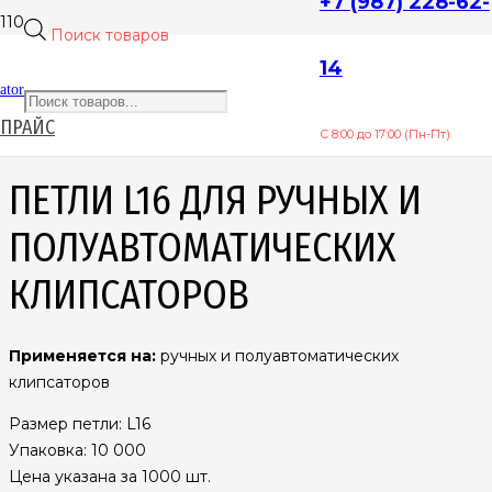
+7 (987) 228-62-
Поиск товаров
14
Home
/
Петли для ручных и полуавтоматических
ator
клипсаторов
/ Петли L16 для ручных и полуавтоматических
ПРАЙС
клипсаторов
С 8:00 до 17:00 (Пн-Пт)
ПЕТЛИ L16 ДЛЯ РУЧНЫХ И
ПОЛУАВТОМАТИЧЕСКИХ
КЛИПСАТОРОВ
Применяется на:
ручных и полуавтоматических
клипсаторов
Размер петли: L16
Упаковка: 10 000
Цена указана за 1000 шт.